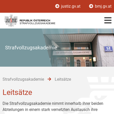
Zur
Zum
Zum
justiz.gv.at
bmj.gv.at
Hauptnavigation
Inhalt
Untermenü
[1]
[2]
[3]
REPUBLIK ÖSTERREICH
STRAFVOLLZUGSAKADEMIE
Strafvollzugsakademie
Strafvollzugsakademie
Leitsätze
Leitsätze
Die Strafvollzugsakademie nimmt innerhalb ihrer beiden
Abteilungen in einem stark vernetzten Austausch ihre