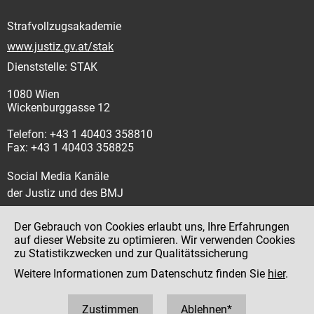
Strafvollzugsakademie
www.justiz.gv.at/stak
Dienststelle: STAK
1080 Wien
Wickenburggasse 12
Telefon: +43 1 40403 358810
Fax: +43 1 40403 358825
Social Media Kanäle
der Justiz und des BMJ
Der Gebrauch von Cookies erlaubt uns, Ihre Erfahrungen
auf dieser Website zu optimieren. Wir verwenden Cookies
zu Statistikzwecken und zur Qualitätssicherung
Impressum
Weitere Informationen zum Datenschutz finden Sie
hier
.
Datenschutz
Barrierefreiheit
Zustimmen
Ablehnen*