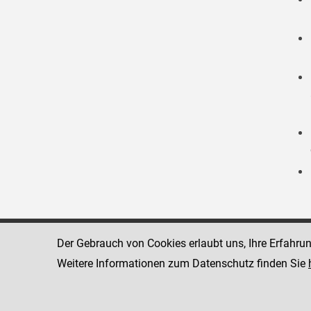
Der Gebrauch von Cookies erlaubt uns, Ihre Erfahru
Strafvollzugsakademie
1080 Wien
Wickenburgga
Weitere Informationen zum Datenschutz finden Sie
www.justiz.gv.at/stak
Telefon: +43
Dienststelle: STAK
Fax: +43 1 4