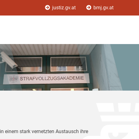
justiz.gv.at
bmj.gv.at
in einem stark vernetzten Austausch ihre