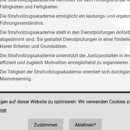
Fähigkeiten und Fertigkeiten.
Die Strafvollzugsakademie ermöglicht ein leistungs- und ergebn
Führungsverständnis.
Die Strafvollzugsakademie stellt in den Dienstprüfungen Anford
abgestimmt sind. Sie gestaltet Dienstprüfungen in einer förder
klaren Kriterien und Grundsätzen.
Die Strafvollzugsakademie unterstützt die Justizanstalten in ih
effizient und zugleich Motivation ermöglichend zu organisieren.
Die Tätigkeit der Strafvollzugsakademie orientiert sich durchg
Mainstreaming.
ngen auf dieser Website zu optimieren. Wir verwenden Cookies z
Social Media Kanäle
sse 12
hier
.
der Justiz und des BMJ
 1 40403 358810
0403 358825
Zustimmen
Ablehnen*