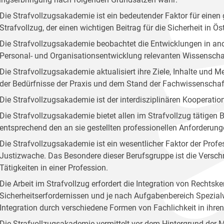
Die Strafvollzugsakademie ist ein bedeutender Faktor für ei
Strafvollzug, der einen wichtigen Beitrag für die Sicherheit in Öste
Die Strafvollzugsakademie beobachtet die Entwicklungen in and
Personal- und Organisationsentwicklung relevanten Wissenscha
Die Strafvollzugsakademie aktualisiert ihre Ziele, Inhalte und
der Bedürfnisse der Praxis und dem Stand der Fachwissenschaf
Die Strafvollzugsakademie ist der interdisziplinären Kooperation
Die Strafvollzugsakademie bietet allen im Strafvollzug tätige
entsprechend den an sie gestellten professionellen Anforderung
Die Strafvollzugsakademie ist ein wesentlicher Faktor der Profes
Justizwache. Das Besondere dieser Berufsgruppe ist die Versc
Tätigkeiten in einer Profession.
Die Arbeit im Strafvollzug erfordert die Integration von Rechts
Sicherheitserfordernissen und je nach Aufgabenbereich Spezialw
Integration durch verschiedene Formen von Fachlichkeit in ihr
Die Strafvollzugsakademie vermittelt vor dem Hintergrund der 