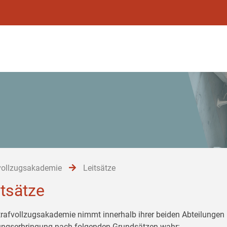
vollzugsakademie
Leitsätze
itsätze
trafvollzugsakademie nimmt innerhalb ihrer beiden Abteilungen 
ungserbringung nach folgenden Grundsätzen wahr: