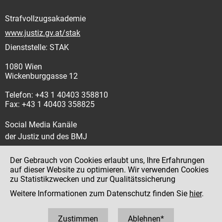
Strafvollzugsakademie
www.justiz.gv.at/stak
Dienststelle: STAK
1080 Wien
Wickenburggasse 12
Telefon: +43 1 40403 358810
Fax: +43 1 40403 358825
Social Media Kanäle
der Justiz und des BMJ
Der Gebrauch von Cookies erlaubt uns, Ihre Erfahrungen
auf dieser Website zu optimieren. Wir verwenden Cookies
zu Statistikzwecken und zur Qualitätssicherung
Impressum
Weitere Informationen zum Datenschutz finden Sie
hier
.
Datenschutz
Barrierefreiheit
Zustimmen
Ablehnen*