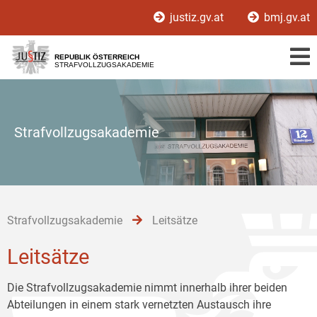
Zur
Zum
Zum
justiz.gv.at
bmj.gv.at
Hauptnavigation
Inhalt
Untermenü
[1]
[2]
[3]
REPUBLIK ÖSTERREICH
STRAFVOLLZUGSAKADEMIE
Strafvollzugsakademie
Strafvollzugsakademie
Leitsätze
Leitsätze
Die Strafvollzugsakademie nimmt innerhalb ihrer beiden
Abteilungen in einem stark vernetzten Austausch ihre