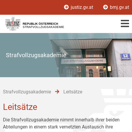
Zur
Zum
Zum
justiz.gv.at
bmj.gv.at
Hauptnavigation
Inhalt
Untermenü
[1]
[2]
[3]
REPUBLIK ÖSTERREICH
STRAFVOLLZUGSAKADEMIE
Strafvollzugsakademie
Strafvollzugsakademie
Leitsätze
Leitsätze
Die Strafvollzugsakademie nimmt innerhalb ihrer beiden
Abteilungen in einem stark vernetzten Austausch ihre