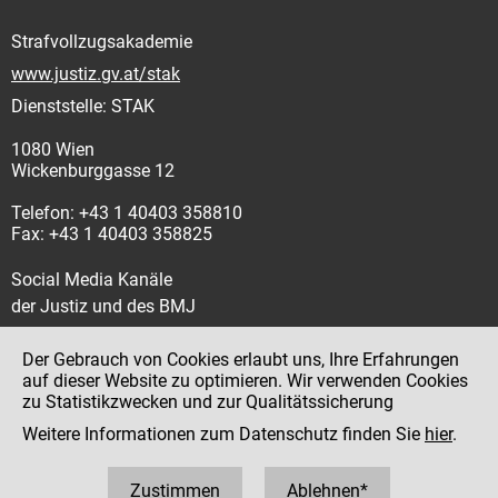
Strafvollzugsakademie
www.justiz.gv.at/stak
Dienststelle: STAK
1080 Wien
Wickenburggasse 12
Telefon: +43 1 40403 358810
Fax: +43 1 40403 358825
Social Media Kanäle
der Justiz und des BMJ
Der Gebrauch von Cookies erlaubt uns, Ihre Erfahrungen
auf dieser Website zu optimieren. Wir verwenden Cookies
zu Statistikzwecken und zur Qualitätssicherung
Impressum
Weitere Informationen zum Datenschutz finden Sie
hier
.
Datenschutz
Barrierefreiheit
Zustimmen
Ablehnen*