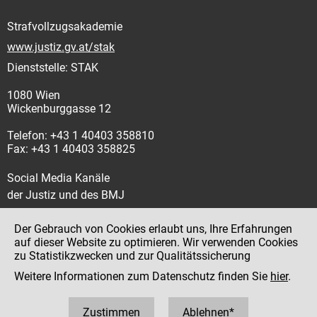
Strafvollzugsakademie
www.justiz.gv.at/stak
Dienststelle: STAK
1080 Wien
Wickenburggasse 12
Telefon: +43 1 40403 358810
Fax: +43 1 40403 358825
Social Media Kanäle
der Justiz und des BMJ
Der Gebrauch von Cookies erlaubt uns, Ihre Erfahrungen
auf dieser Website zu optimieren. Wir verwenden Cookies
zu Statistikzwecken und zur Qualitätssicherung
Impressum
Weitere Informationen zum Datenschutz finden Sie
hier
.
Datenschutz
Barrierefreiheit
Zustimmen
Ablehnen*