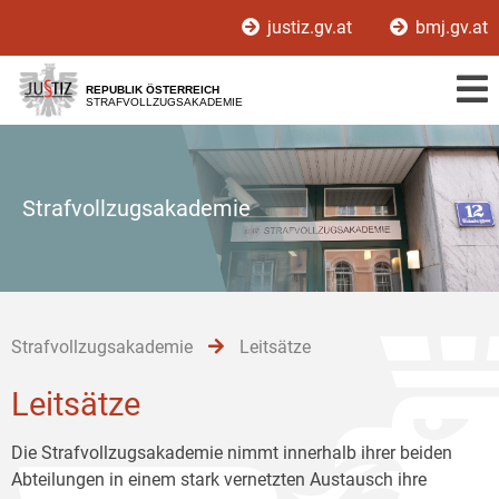
Zur
Zum
Zum
justiz.gv.at
bmj.gv.at
Hauptnavigation
Inhalt
Untermenü
[1]
[2]
[3]
REPUBLIK ÖSTERREICH
STRAFVOLLZUGSAKADEMIE
Strafvollzugsakademie
Strafvollzugsakademie
Leitsätze
Leitsätze
Die Strafvollzugsakademie nimmt innerhalb ihrer beiden
Abteilungen in einem stark vernetzten Austausch ihre