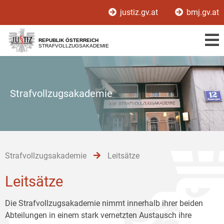
Zur
Zum
Zum
justiz.gv.at
bmj.gv.at
Hauptnavigation
Inhalt
Untermenü
[1]
[2]
[3]
REPUBLIK ÖSTERREICH
STRAFVOLLZUGSAKADEMIE
Strafvollzugsakademie
Strafvollzugsakademie
Leitsätze
Leitsätze
Die Strafvollzugsakademie nimmt innerhalb ihrer beiden
Abteilungen in einem stark vernetzten Austausch ihre