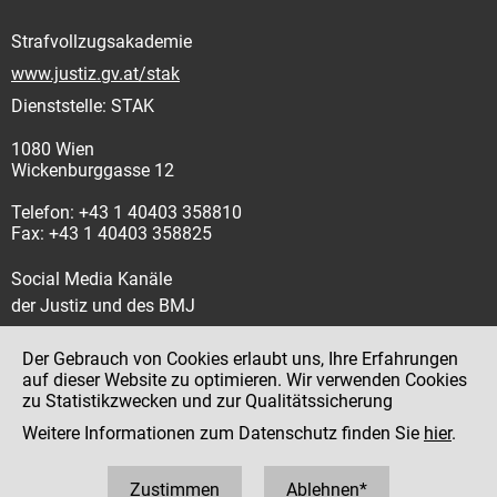
Strafvollzugsakademie
www.justiz.gv.at/stak
Dienststelle: STAK
1080 Wien
Wickenburggasse 12
Telefon: +43 1 40403 358810
Fax: +43 1 40403 358825
Social Media Kanäle
der Justiz und des BMJ
Der Gebrauch von Cookies erlaubt uns, Ihre Erfahrungen
auf dieser Website zu optimieren. Wir verwenden Cookies
zu Statistikzwecken und zur Qualitätssicherung
Impressum
Weitere Informationen zum Datenschutz finden Sie
hier
.
Datenschutz
Barrierefreiheit
Zustimmen
Ablehnen*