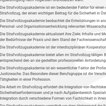
Die Strafvollzugsakademie ist ein bedeutender Faktor für ei
Strafvollzug, der einen wichtigen Beitrag für die Sicherheit in Öste
Die Strafvollzugsakademie beobachtet die Entwicklungen in and
Personal- und Organisationsentwicklung relevanten Wissenscha
Die Strafvollzugsakademie aktualisiert ihre Ziele, Inhalte und
der Bedürfnisse der Praxis und dem Stand der Fachwissenschaf
Die Strafvollzugsakademie ist der interdisziplinären Kooperation
Die Strafvollzugsakademie bietet allen im Strafvollzug tätige
entsprechend den an sie gestellten professionellen Anforderung
Die Strafvollzugsakademie ist ein wesentlicher Faktor der Profes
Justizwache. Das Besondere dieser Berufsgruppe ist die Versc
Tätigkeiten in einer Profession.
Die Arbeit im Strafvollzug erfordert die Integration von Rechts
Sicherheitserfordernissen und je nach Aufgabenbereich Spezialw
Integration durch verschiedene Formen von Fachlichkeit in ihr
Die Strafvollzugsakademie vermittelt vor dem Hintergrund der 