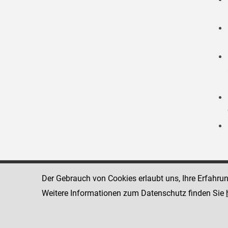
Der Gebrauch von Cookies erlaubt uns, Ihre Erfahru
Strafvollzugsakademie
1080 Wien
Wickenburgga
Weitere Informationen zum Datenschutz finden Sie
www.justiz.gv.at/stak
Telefon: +43
Dienststelle: STAK
Fax: +43 1 4