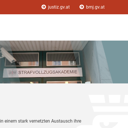
justiz.gv.at
bmj.gv.at
in einem stark vernetzten Austausch ihre