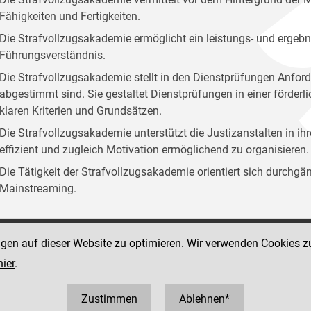
Fähigkeiten und Fertigkeiten.
Die Strafvollzugsakademie ermöglicht ein leistungs- und ergebn
Führungsverständnis.
Die Strafvollzugsakademie stellt in den Dienstprüfungen Anford
abgestimmt sind. Sie gestaltet Dienstprüfungen in einer förder
klaren Kriterien und Grundsätzen.
Die Strafvollzugsakademie unterstützt die Justizanstalten in ih
effizient und zugleich Motivation ermöglichend zu organisieren.
Die Tätigkeit der Strafvollzugsakademie orientiert sich durchg
Mainstreaming.
ngen auf dieser Website zu optimieren. Wir verwenden Cookies z
Social Media Kanäle
sse 12
hier
.
der Justiz und des BMJ
 1 40403 358810
0403 358825
Zustimmen
Ablehnen*