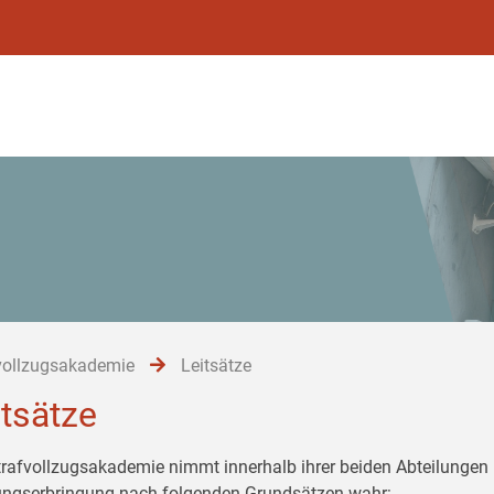
vollzugsakademie
Leitsätze
itsätze
trafvollzugsakademie nimmt innerhalb ihrer beiden Abteilungen 
ungserbringung nach folgenden Grundsätzen wahr: