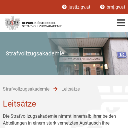
Zur
Zum
Zum
justiz.gv.at
bmj.gv.at
Hauptnavigation
Inhalt
Untermenü
[1]
[2]
[3]
REPUBLIK ÖSTERREICH
STRAFVOLLZUGSAKADEMIE
Strafvollzugsakademie
Strafvollzugsakademie
Leitsätze
Leitsätze
Die Strafvollzugsakademie nimmt innerhalb ihrer beiden
Abteilungen in einem stark vernetzten Austausch ihre