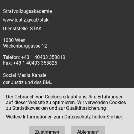
Strafvollzugsakademie
www.justiz.gv.at/stak
Dienststelle: STAK
1080 Wien
Wickenburggasse 12
Telefon: +43 1 40403 358810
Fax: +43 1 40403 358825
Social Media Kanäle
der Justiz und des BMJ
Der Gebrauch von Cookies erlaubt uns, Ihre Erfahrungen
auf dieser Website zu optimieren. Wir verwenden Cookies
zu Statistikzwecken und zur Qualitätssicherung
Impressum
Weitere Informationen zum Datenschutz finden Sie
hier
.
Datenschutz
Barrierefreiheit
Zustimmen
Ablehnen*