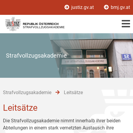
Zur
Zum
Zum
justiz.gv.at
bmj.gv.at
Hauptnavigation
Inhalt
Untermenü
[1]
[2]
[3]
REPUBLIK ÖSTERREICH
STRAFVOLLZUGSAKADEMIE
Strafvollzugsakademie
Strafvollzugsakademie
Leitsätze
Leitsätze
Die Strafvollzugsakademie nimmt innerhalb ihrer beiden
Abteilungen in einem stark vernetzten Austausch ihre