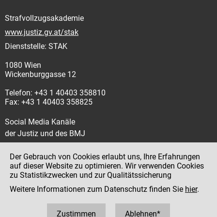
Strafvollzugsakademie
www.justiz.gv.at/stak
Dienststelle: STAK
1080 Wien
Wickenburggasse 12
Telefon: +43 1 40403 358810
Fax: +43 1 40403 358825
Social Media Kanäle
der Justiz und des BMJ
Der Gebrauch von Cookies erlaubt uns, Ihre Erfahrungen
auf dieser Website zu optimieren. Wir verwenden Cookies
zu Statistikzwecken und zur Qualitätssicherung
Impressum
Weitere Informationen zum Datenschutz finden Sie
hier
.
Datenschutz
Barrierefreiheit
Zustimmen
Ablehnen*