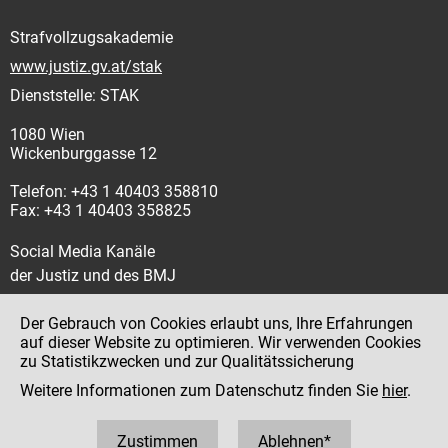
Strafvollzugsakademie
www.justiz.gv.at/stak
Dienststelle: STAK
1080 Wien
Wickenburggasse 12
Telefon: +43 1 40403 358810
Fax: +43 1 40403 358825
Social Media Kanäle
der Justiz und des BMJ
Der Gebrauch von Cookies erlaubt uns, Ihre Erfahrungen
auf dieser Website zu optimieren. Wir verwenden Cookies
zu Statistikzwecken und zur Qualitätssicherung
Impressum
Weitere Informationen zum Datenschutz finden Sie
hier
.
Datenschutz
Barrierefreiheit
Zustimmen
Ablehnen*