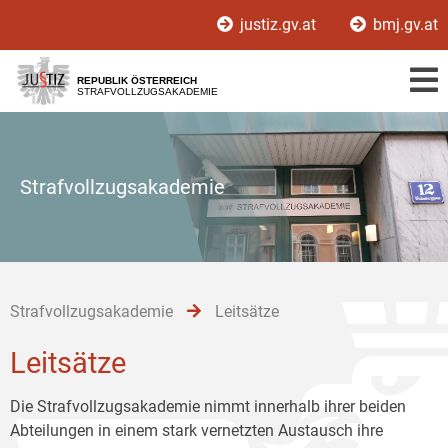
Zur
Zum
Zum
justiz.gv.at
bmj.gv.at
Hauptnavigation
Inhalt
Untermenü
[1]
[2]
[3]
REPUBLIK ÖSTERREICH
STRAFVOLLZUGSAKADEMIE
Strafvollzugsakademie
Strafvollzugsakademie
Leitsätze
Leitsätze
Die Strafvollzugsakademie nimmt innerhalb ihrer beiden
Abteilungen in einem stark vernetzten Austausch ihre