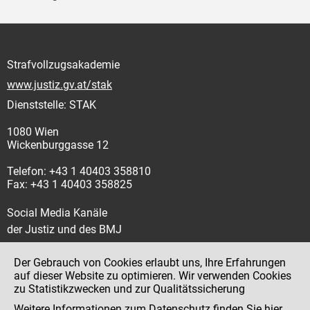
Strafvollzugsakademie
www.justiz.gv.at/stak
Dienststelle: STAK
1080 Wien
Wickenburggasse 12
Telefon: +43 1 40403 358810
Fax: +43 1 40403 358825
Social Media Kanäle
der Justiz und des BMJ
Der Gebrauch von Cookies erlaubt uns, Ihre Erfahrungen
auf dieser Website zu optimieren. Wir verwenden Cookies
zu Statistikzwecken und zur Qualitätssicherung
Impressum
Weitere Informationen zum Datenschutz finden Sie
hier
.