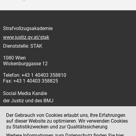
Strafvollzugsakademie
www.justiz.gv.at/stak
Dienststelle: STAK
1080 Wien
Wickenburggasse 12
Telefon: +43 1 40403 358810
Fax: +43 1 40403 358825
Social Media Kanäle
der Justiz und des BMJ
Der Gebrauch von Cookies erlaubt uns, Ihre Erfahrungen
auf dieser Website zu optimieren. Wir verwenden Cookies
zu Statistikzwecken und zur Qualitätssicherung
Impressum
Weitere Informationen zum Datenschutz finden Sie
hier
.