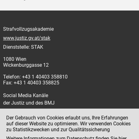
Strafvollzugsakademie
www.justiz.gv.at/stak
Dienststelle: STAK
1080 Wien
Wickenburggasse 12
Telefon: +43 1 40403 358810
Fax: +43 1 40403 358825
Social Media Kanäle
der Justiz und des BMJ
Der Gebrauch von Cookies erlaubt uns, Ihre Erfahrungen
auf dieser Website zu optimieren. Wir verwenden Cookies
zu Statistikzwecken und zur Qualitätssicherung
Impressum
Weitere Informationen zum Datenschutz finden Sie
hier
.