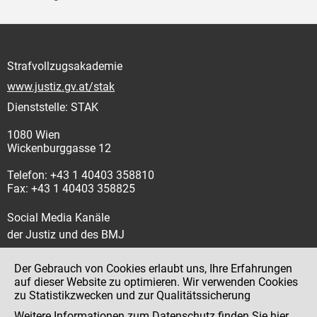
Strafvollzugsakademie
www.justiz.gv.at/stak
Dienststelle: STAK
1080 Wien
Wickenburggasse 12
Telefon: +43 1 40403 358810
Fax: +43 1 40403 358825
Social Media Kanäle
der Justiz und des BMJ
Der Gebrauch von Cookies erlaubt uns, Ihre Erfahrungen
auf dieser Website zu optimieren. Wir verwenden Cookies
zu Statistikzwecken und zur Qualitätssicherung
Impressum
Weitere Informationen zum Datenschutz finden Sie
hier
.