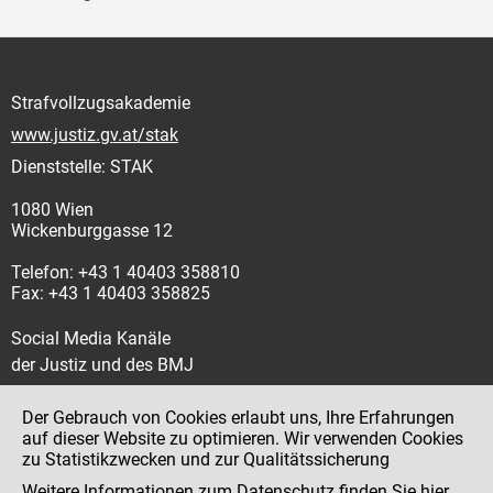
Strafvollzugsakademie
www.justiz.gv.at/stak
Dienststelle: STAK
1080 Wien
Wickenburggasse 12
Telefon: +43 1 40403 358810
Fax: +43 1 40403 358825
Social Media Kanäle
der Justiz und des BMJ
Der Gebrauch von Cookies erlaubt uns, Ihre Erfahrungen
auf dieser Website zu optimieren. Wir verwenden Cookies
zu Statistikzwecken und zur Qualitätssicherung
Impressum
Weitere Informationen zum Datenschutz finden Sie
hier
.