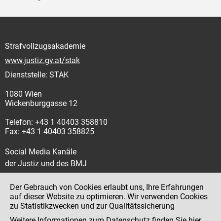
Strafvollzugsakademie
www.justiz.gv.at/stak
Dienststelle: STAK
1080 Wien
Wickenburggasse 12
Telefon: +43 1 40403 358810
Fax: +43 1 40403 358825
Social Media Kanäle
der Justiz und des BMJ
Der Gebrauch von Cookies erlaubt uns, Ihre Erfahrungen
auf dieser Website zu optimieren. Wir verwenden Cookies
zu Statistikzwecken und zur Qualitätssicherung
Impressum
Weitere Informationen zum Datenschutz finden Sie
hier
.