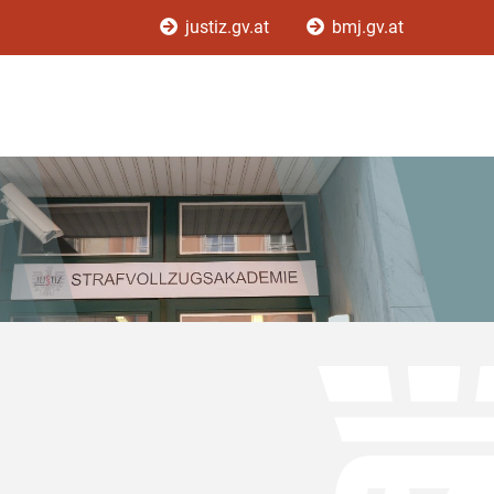
justiz.gv.at
bmj.gv.at