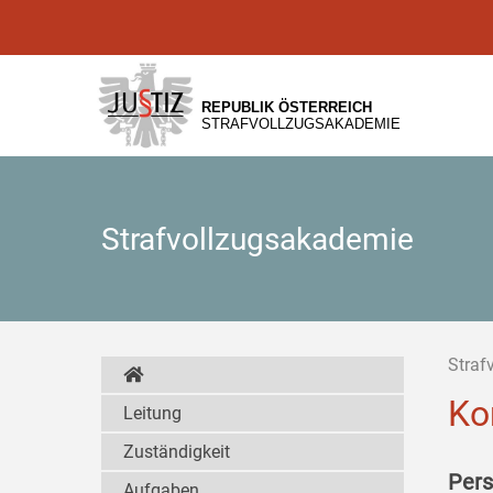
Zur
Zum
Zum
Hauptnavigation
Inhalt
Untermenü
[1]
[2]
[3]
REPUBLIK ÖSTERREICH
STRAFVOLLZUGSAKADEMIE
Strafvollzugsakademie
Straf
Ko
Leitung
Zuständigkeit
Pers
Aufgaben