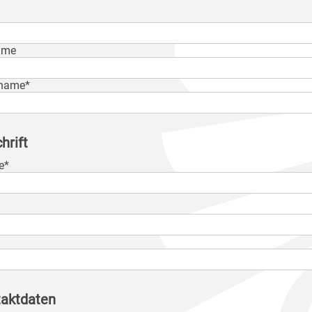
ame
name*
hrift
e*
aktdaten