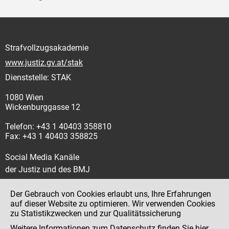
Strafvollzugsakademie
www.justiz.gv.at/stak
Dienststelle: STAK
1080 Wien
Wickenburggasse 12
Telefon: +43 1 40403 358810
Fax: +43 1 40403 358825
Social Media Kanäle
der Justiz und des BMJ
Der Gebrauch von Cookies erlaubt uns, Ihre Erfahrungen
auf dieser Website zu optimieren. Wir verwenden Cookies
zu Statistikzwecken und zur Qualitätssicherung
Impressum
Weitere Informationen zum Datenschutz finden Sie
hier
.