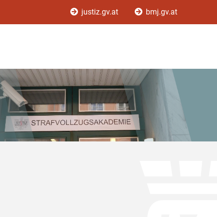
justiz.gv.at
bmj.gv.at