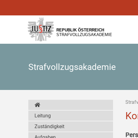
Zur
Zum
Zum
Hauptnavigation
Inhalt
Untermenü
[1]
[2]
[3]
REPUBLIK ÖSTERREICH
STRAFVOLLZUGSAKADEMIE
Strafvollzugsakademie
Straf
Ko
Leitung
Zuständigkeit
Pers
Aufgaben