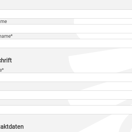
ame
name*
hrift
e*
aktdaten