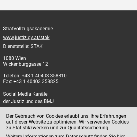
Strafvollzugsakademie
www.justiz.gv.at/stak
Dienststelle: STAK
1080 Wien
Wickenburggasse 12
Telefon: +43 1 40403 358810
Fax: +43 1 40403 358825
Social Media Kanäle
der Justiz und des BMJ
Der Gebrauch von Cookies erlaubt uns, Ihre Erfahrungen
auf dieser Website zu optimieren. Wir verwenden Cookies
zu Statistikzwecken und zur Qualitätssicherung
Impressum
Weitere Informationen zum Datenschutz finden Sie
hier
.