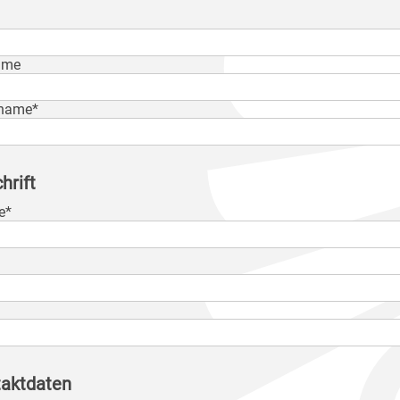
ame
name*
hrift
e*
aktdaten