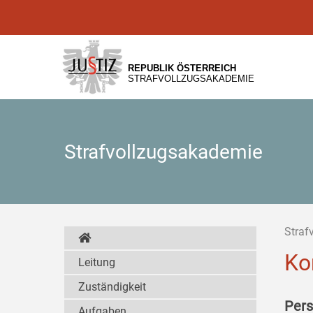
Zur
Zum
Zum
Hauptnavigation
Inhalt
Untermenü
[1]
[2]
[3]
REPUBLIK ÖSTERREICH
STRAFVOLLZUGSAKADEMIE
Strafvollzugsakademie
Straf
Ko
Leitung
Zuständigkeit
Pers
Aufgaben