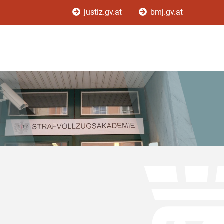
justiz.gv.at
bmj.gv.at