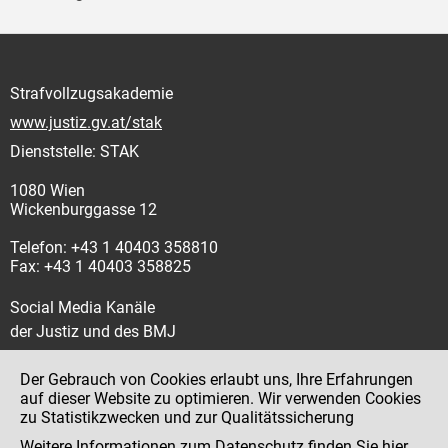
Strafvollzugsakademie
www.justiz.gv.at/stak
Dienststelle: STAK
1080 Wien
Wickenburggasse 12
Telefon: +43 1 40403 358810
Fax: +43 1 40403 358825
Social Media Kanäle
der Justiz und des BMJ
Der Gebrauch von Cookies erlaubt uns, Ihre Erfahrungen
auf dieser Website zu optimieren. Wir verwenden Cookies
zu Statistikzwecken und zur Qualitätssicherung
Impressum
Weitere Informationen zum Datenschutz finden Sie
hier
.