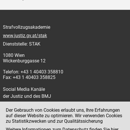
Strafvollzugsakademie
www.justiz.gv.at/stak
Dienststelle: STAK
1080 Wien
Wickenburggasse 12
Telefon: +43 1 40403 358810
Fax: +43 1 40403 358825
Social Media Kanäle
der Justiz und des BMJ
Der Gebrauch von Cookies erlaubt uns, Ihre Erfahrungen
auf dieser Website zu optimieren. Wir verwenden Cookies
zu Statistikzwecken und zur Qualitätssicherung
Impressum
Weitere Informationen zum Datenschutz finden Sie
hier
.