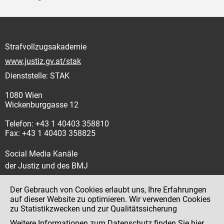
Strafvollzugsakademie
www.justiz.gv.at/stak
Dienststelle: STAK
1080 Wien
Wickenburggasse 12
Telefon: +43 1 40403 358810
Fax: +43 1 40403 358825
Social Media Kanäle
der Justiz und des BMJ
Der Gebrauch von Cookies erlaubt uns, Ihre Erfahrungen
auf dieser Website zu optimieren. Wir verwenden Cookies
zu Statistikzwecken und zur Qualitätssicherung
Impressum
Weitere Informationen zum Datenschutz finden Sie
hier
.