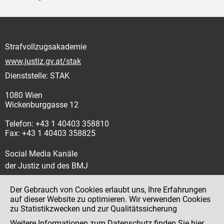
Strafvollzugsakademie
www.justiz.gv.at/stak
Dienststelle: STAK
1080 Wien
Wickenburggasse 12
Telefon: +43 1 40403 358810
Fax: +43 1 40403 358825
Social Media Kanäle
der Justiz und des BMJ
Der Gebrauch von Cookies erlaubt uns, Ihre Erfahrungen
auf dieser Website zu optimieren. Wir verwenden Cookies
zu Statistikzwecken und zur Qualitätssicherung
Impressum
Weitere Informationen zum Datenschutz finden Sie
hier
.