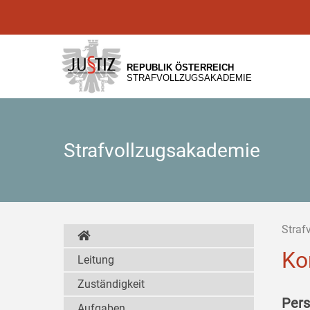
Zur
Zum
Zum
Hauptnavigation
Inhalt
Untermenü
[1]
[2]
[3]
REPUBLIK ÖSTERREICH
STRAFVOLLZUGSAKADEMIE
Strafvollzugsakademie
Straf
Ko
Leitung
Zuständigkeit
Pers
Aufgaben