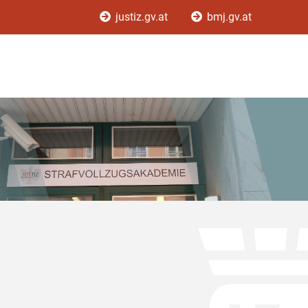
justiz.gv.at
bmj.gv.at