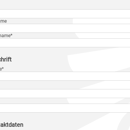
ame
name*
hrift
e*
aktdaten