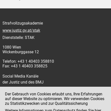
Strafvollzugsakademie
www.justiz.gv.at/stak
Dienststelle: STAK
1080 Wien
Wickenburggasse 12
Telefon: +43 1 40403 358810
Fax: +43 1 40403 358825
Social Media Kanäle
der Justiz und des BMJ
Der Gebrauch von Cookies erlaubt uns, Ihre Erfahrungen
auf dieser Website zu optimieren. Wir verwenden Cookies
zu Statistikzwecken und zur Qualitätssicherung
Impressum
Weitere Informationen zum Datenschutz finden Sie
hier
.