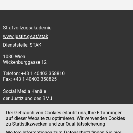
Strafvollzugsakademie
www.justiz.gv.at/stak
Dienststelle: STAK
1080 Wien
Wickenburggasse 12
Telefon: +43 1 40403 358810
Fax: +43 1 40403 358825
Social Media Kanäle
der Justiz und des BMJ
Der Gebrauch von Cookies erlaubt uns, Ihre Erfahrungen
auf dieser Website zu optimieren. Wir verwenden Cookies
zu Statistikzwecken und zur Qualitätssicherung
Impressum
Weitere Informationen zum Datenschutz finden Sie
hier
.