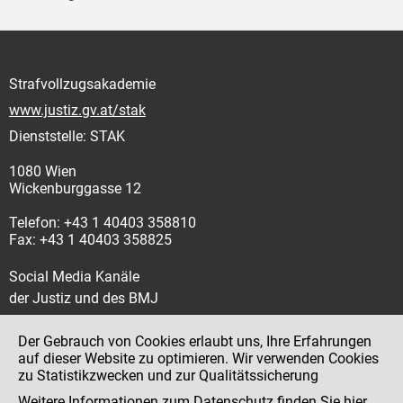
Strafvollzugsakademie
www.justiz.gv.at/stak
Dienststelle: STAK
1080 Wien
Wickenburggasse 12
Telefon: +43 1 40403 358810
Fax: +43 1 40403 358825
Social Media Kanäle
der Justiz und des BMJ
Der Gebrauch von Cookies erlaubt uns, Ihre Erfahrungen
auf dieser Website zu optimieren. Wir verwenden Cookies
zu Statistikzwecken und zur Qualitätssicherung
Impressum
Weitere Informationen zum Datenschutz finden Sie
hier
.