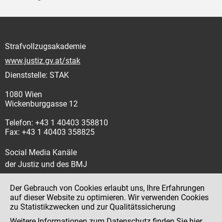
Strafvollzugsakademie
www.justiz.gv.at/stak
Dienststelle: STAK
1080 Wien
Wickenburggasse 12
Telefon: +43 1 40403 358810
Fax: +43 1 40403 358825
Social Media Kanäle
der Justiz und des BMJ
Der Gebrauch von Cookies erlaubt uns, Ihre Erfahrungen
auf dieser Website zu optimieren. Wir verwenden Cookies
zu Statistikzwecken und zur Qualitätssicherung
Impressum
Weitere Informationen zum Datenschutz finden Sie
hier
.