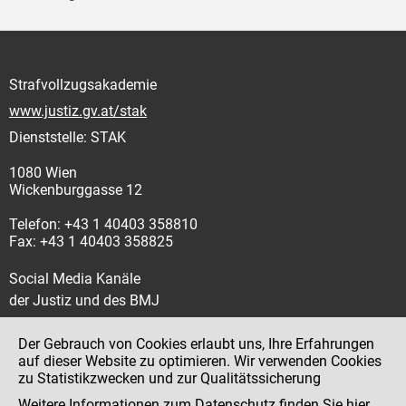
Strafvollzugsakademie
www.justiz.gv.at/stak
Dienststelle: STAK
1080 Wien
Wickenburggasse 12
Telefon: +43 1 40403 358810
Fax: +43 1 40403 358825
Social Media Kanäle
der Justiz und des BMJ
Der Gebrauch von Cookies erlaubt uns, Ihre Erfahrungen
auf dieser Website zu optimieren. Wir verwenden Cookies
zu Statistikzwecken und zur Qualitätssicherung
Impressum
Weitere Informationen zum Datenschutz finden Sie
hier
.