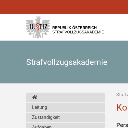
Zur
Zum
Zum
Hauptnavigation
Inhalt
Untermenü
[1]
[2]
[3]
REPUBLIK ÖSTERREICH
STRAFVOLLZUGSAKADEMIE
Strafvollzugsakademie
Straf
Ko
Leitung
Zuständigkeit
Pers
Aufgaben