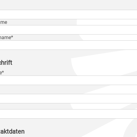
ame
name*
hrift
e*
aktdaten