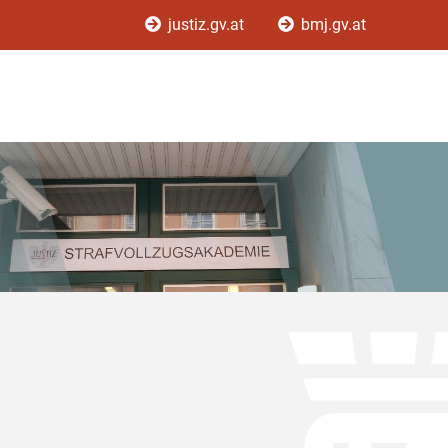
justiz.gv.at
bmj.gv.at