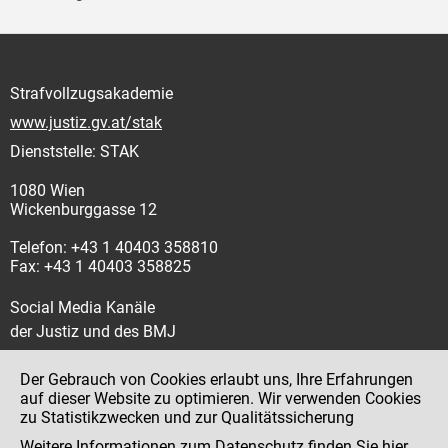
Strafvollzugsakademie
www.justiz.gv.at/stak
Dienststelle: STAK
1080 Wien
Wickenburggasse 12
Telefon: +43 1 40403 358810
Fax: +43 1 40403 358825
Social Media Kanäle
der Justiz und des BMJ
Der Gebrauch von Cookies erlaubt uns, Ihre Erfahrungen
auf dieser Website zu optimieren. Wir verwenden Cookies
zu Statistikzwecken und zur Qualitätssicherung
Impressum
Weitere Informationen zum Datenschutz finden Sie
hier
.