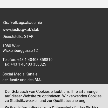
Strafvollzugsakademie
www.justiz.gv.at/stak
Dienststelle: STAK
1080 Wien
Wickenburggasse 12
Telefon: +43 1 40403 358810
Fax: +43 1 40403 358825
Social Media Kanäle
der Justiz und des BMJ
Der Gebrauch von Cookies erlaubt uns, Ihre Erfahrungen
auf dieser Website zu optimieren. Wir verwenden Cookies
zu Statistikzwecken und zur Qualitätssicherung
Impressum
Weitere Informationen zum Datenschutz finden Sie
hier
.