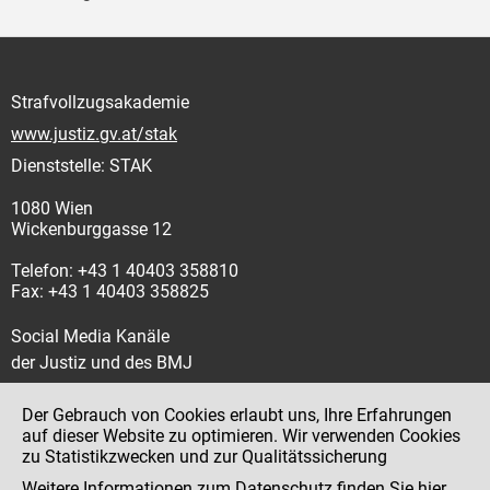
Strafvollzugsakademie
www.justiz.gv.at/stak
Dienststelle: STAK
1080 Wien
Wickenburggasse 12
Telefon: +43 1 40403 358810
Fax: +43 1 40403 358825
Social Media Kanäle
der Justiz und des BMJ
Der Gebrauch von Cookies erlaubt uns, Ihre Erfahrungen
auf dieser Website zu optimieren. Wir verwenden Cookies
zu Statistikzwecken und zur Qualitätssicherung
Impressum
Weitere Informationen zum Datenschutz finden Sie
hier
.