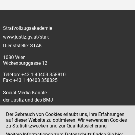
Strafvollzugsakademie
www.justiz.gv.at/stak
Dienststelle: STAK
1080 Wien
Wickenburggasse 12
Telefon: +43 1 40403 358810
Fax: +43 1 40403 358825
Social Media Kanäle
der Justiz und des BMJ
Der Gebrauch von Cookies erlaubt uns, Ihre Erfahrungen
auf dieser Website zu optimieren. Wir verwenden Cookies
zu Statistikzwecken und zur Qualitätssicherung
Impressum
Weitere Informationen zum Datenschutz finden Sie
hier
.