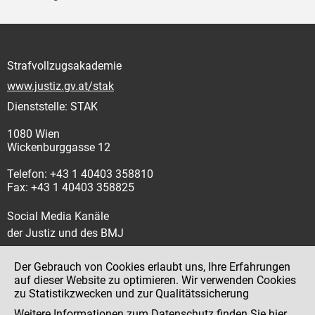
Strafvollzugsakademie
www.justiz.gv.at/stak
Dienststelle: STAK
1080 Wien
Wickenburggasse 12
Telefon: +43 1 40403 358810
Fax: +43 1 40403 358825
Social Media Kanäle
der Justiz und des BMJ
Der Gebrauch von Cookies erlaubt uns, Ihre Erfahrungen
auf dieser Website zu optimieren. Wir verwenden Cookies
zu Statistikzwecken und zur Qualitätssicherung
Impressum
Weitere Informationen zum Datenschutz finden Sie
hier
.