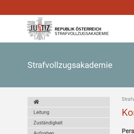
Zur
Zum
Zum
Hauptnavigation
Inhalt
Untermenü
[1]
[2]
[3]
REPUBLIK ÖSTERREICH
STRAFVOLLZUGSAKADEMIE
Strafvollzugsakademie
Straf
Ko
Leitung
Zuständigkeit
Pers
Aufgaben