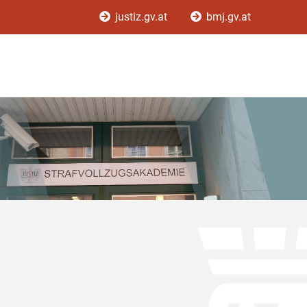
justiz.gv.at
bmj.gv.at