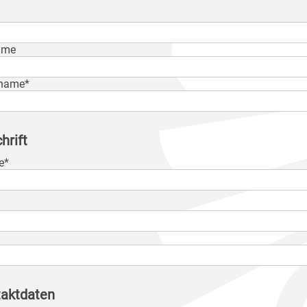
ame
name*
hrift
e*
aktdaten