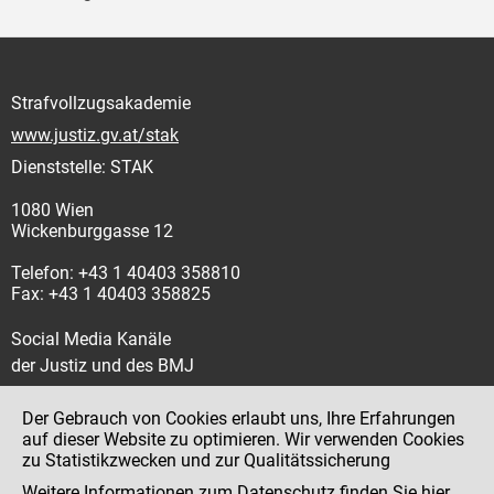
Strafvollzugsakademie
www.justiz.gv.at/stak
Dienststelle: STAK
1080 Wien
Wickenburggasse 12
Telefon: +43 1 40403 358810
Fax: +43 1 40403 358825
Social Media Kanäle
der Justiz und des BMJ
Der Gebrauch von Cookies erlaubt uns, Ihre Erfahrungen
auf dieser Website zu optimieren. Wir verwenden Cookies
zu Statistikzwecken und zur Qualitätssicherung
Impressum
Weitere Informationen zum Datenschutz finden Sie
hier
.