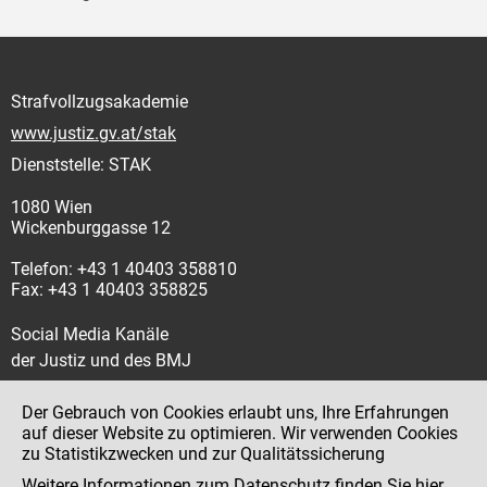
Strafvollzugsakademie
www.justiz.gv.at/stak
Dienststelle: STAK
1080 Wien
Wickenburggasse 12
Telefon: +43 1 40403 358810
Fax: +43 1 40403 358825
Social Media Kanäle
der Justiz und des BMJ
Der Gebrauch von Cookies erlaubt uns, Ihre Erfahrungen
auf dieser Website zu optimieren. Wir verwenden Cookies
zu Statistikzwecken und zur Qualitätssicherung
Impressum
Weitere Informationen zum Datenschutz finden Sie
hier
.