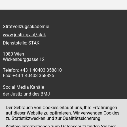
Strafvollzugsakademie
www.justiz.gv.at/stak
Dienststelle: STAK
1080 Wien
Wickenburggasse 12
Telefon: +43 1 40403 358810
Fax: +43 1 40403 358825
Social Media Kanäle
der Justiz und des BMJ
Der Gebrauch von Cookies erlaubt uns, Ihre Erfahrungen
auf dieser Website zu optimieren. Wir verwenden Cookies
zu Statistikzwecken und zur Qualitätssicherung
Impressum
Weitere Informationen zum Datenschutz finden Sie
hier
.