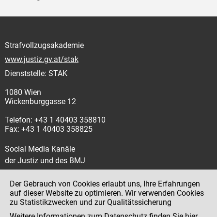
Strafvollzugsakademie
www.justiz.gv.at/stak
Dienststelle: STAK
1080 Wien
Wickenburggasse 12
Telefon: +43 1 40403 358810
Fax: +43 1 40403 358825
Social Media Kanäle
der Justiz und des BMJ
Der Gebrauch von Cookies erlaubt uns, Ihre Erfahrungen
auf dieser Website zu optimieren. Wir verwenden Cookies
zu Statistikzwecken und zur Qualitätssicherung
Impressum
Weitere Informationen zum Datenschutz finden Sie
hier
.