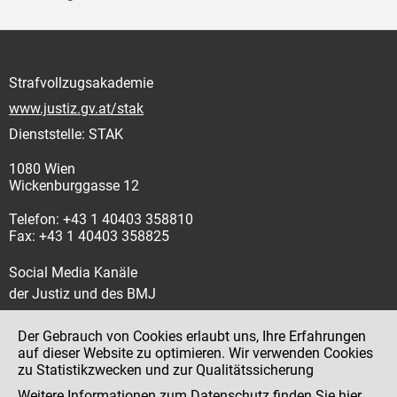
Strafvollzugsakademie
www.justiz.gv.at/stak
Dienststelle: STAK
1080 Wien
Wickenburggasse 12
Telefon: +43 1 40403 358810
Fax: +43 1 40403 358825
Social Media Kanäle
der Justiz und des BMJ
Der Gebrauch von Cookies erlaubt uns, Ihre Erfahrungen
auf dieser Website zu optimieren. Wir verwenden Cookies
zu Statistikzwecken und zur Qualitätssicherung
Impressum
Weitere Informationen zum Datenschutz finden Sie
hier
.