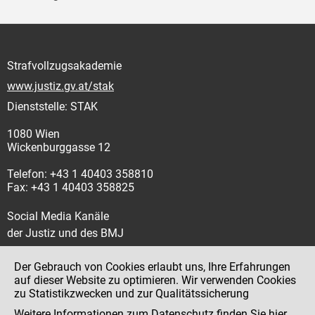
Strafvollzugsakademie
www.justiz.gv.at/stak
Dienststelle: STAK
1080 Wien
Wickenburggasse 12
Telefon: +43 1 40403 358810
Fax: +43 1 40403 358825
Social Media Kanäle
der Justiz und des BMJ
Der Gebrauch von Cookies erlaubt uns, Ihre Erfahrungen
auf dieser Website zu optimieren. Wir verwenden Cookies
zu Statistikzwecken und zur Qualitätssicherung
Impressum
Weitere Informationen zum Datenschutz finden Sie
hier
.