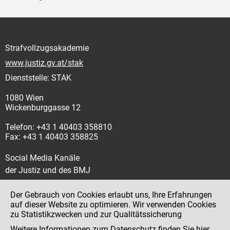
Strafvollzugsakademie
www.justiz.gv.at/stak
Dienststelle: STAK
1080 Wien
Wickenburggasse 12
Telefon: +43 1 40403 358810
Fax: +43 1 40403 358825
Social Media Kanäle
der Justiz und des BMJ
Der Gebrauch von Cookies erlaubt uns, Ihre Erfahrungen
auf dieser Website zu optimieren. Wir verwenden Cookies
zu Statistikzwecken und zur Qualitätssicherung
Impressum
Weitere Informationen zum Datenschutz finden Sie
hier
.