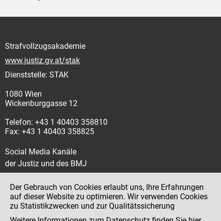
Strafvollzugsakademie
www.justiz.gv.at/stak
Dienststelle: STAK
1080 Wien
Wickenburggasse 12
Telefon: +43 1 40403 358810
Fax: +43 1 40403 358825
Social Media Kanäle
der Justiz und des BMJ
Der Gebrauch von Cookies erlaubt uns, Ihre Erfahrungen
auf dieser Website zu optimieren. Wir verwenden Cookies
zu Statistikzwecken und zur Qualitätssicherung
Impressum
Weitere Informationen zum Datenschutz finden Sie
hier
.