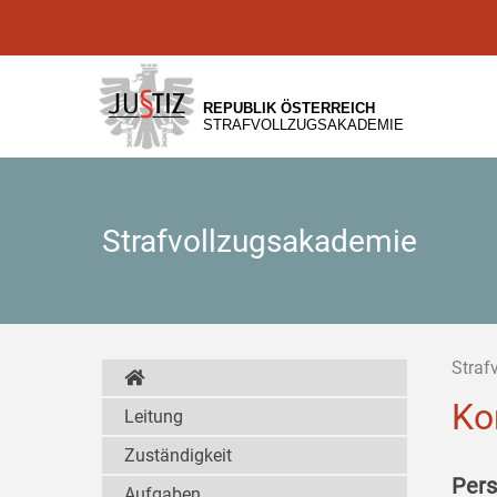
Zur
Zum
Zum
Hauptnavigation
Inhalt
Untermenü
[1]
[2]
[3]
REPUBLIK ÖSTERREICH
STRAFVOLLZUGSAKADEMIE
Strafvollzugsakademie
Straf
Ko
Leitung
Zuständigkeit
Pers
Aufgaben