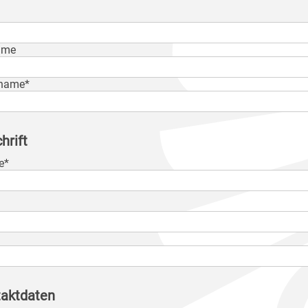
ame
name*
hrift
e*
aktdaten