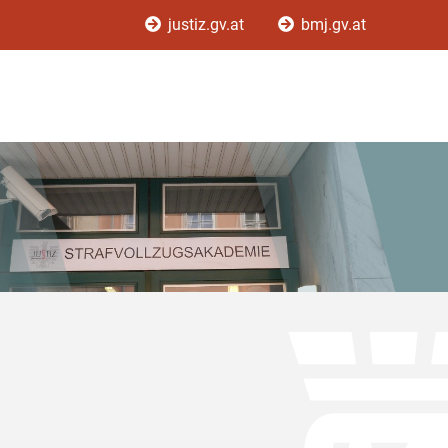
justiz.gv.at
bmj.gv.at