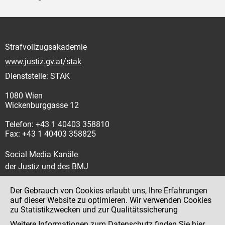
Strafvollzugsakademie
www.justiz.gv.at/stak
Dienststelle: STAK
1080 Wien
Wickenburggasse 12
Telefon: +43 1 40403 358810
Fax: +43 1 40403 358825
Social Media Kanäle
der Justiz und des BMJ
Der Gebrauch von Cookies erlaubt uns, Ihre Erfahrungen
auf dieser Website zu optimieren. Wir verwenden Cookies
zu Statistikzwecken und zur Qualitätssicherung
Impressum
Weitere Informationen zum Datenschutz finden Sie
hier
.