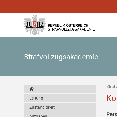
Zur
Zum
Zum
Hauptnavigation
Inhalt
Untermenü
[1]
[2]
[3]
REPUBLIK ÖSTERREICH
STRAFVOLLZUGSAKADEMIE
Strafvollzugsakademie
Straf
Ko
Leitung
Zuständigkeit
Pers
Aufgaben