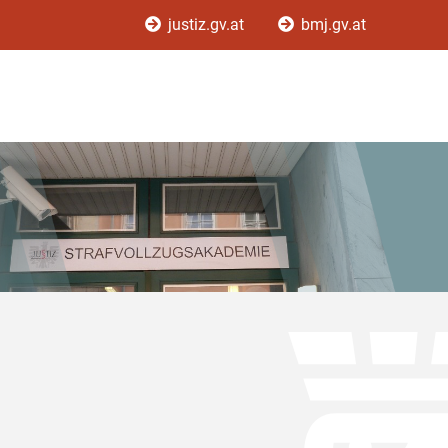
justiz.gv.at
bmj.gv.at