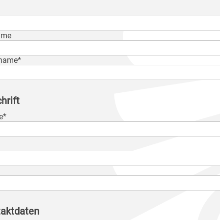
ame
name*
hrift
e*
aktdaten