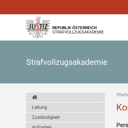
Zur
Zum
Zum
Hauptnavigation
Inhalt
Untermenü
[1]
[2]
[3]
REPUBLIK ÖSTERREICH
STRAFVOLLZUGSAKADEMIE
Strafvollzugsakademie
Straf
Ko
Leitung
Zuständigkeit
Pers
Aufgaben