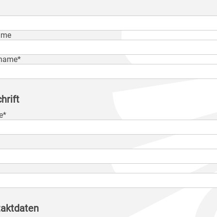
ame
name*
hrift
e*
aktdaten