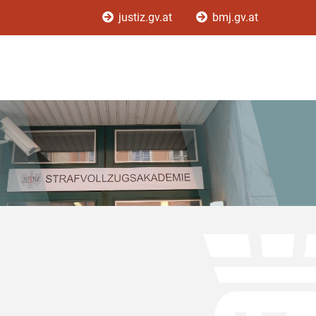
justiz.gv.at
bmj.gv.at